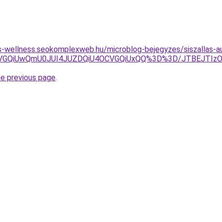
les-wellness.seokomplexweb.hu/microblog-bejegyzes/siszallas-au
UzbSVGQiUwQmU0JUI4JUZDQiU4OCVGQiUxQQ%3D%3D/JTBEJTIzO
he previous page
.