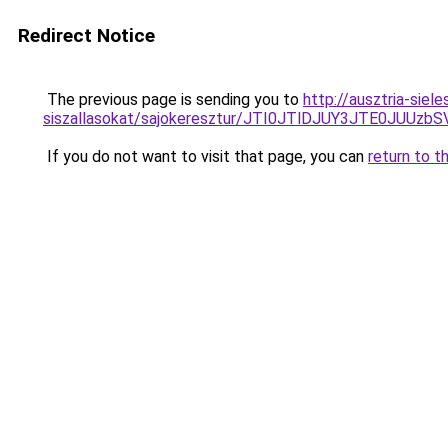
Redirect Notice
The previous page is sending you to
http://ausztria-sie
siszallasokat/sajokeresztur/JTI0JTlDJUY3JTE0JU
If you do not want to visit that page, you can
return to t