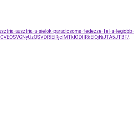
sztria-ausztria-a-sielok-paradicsoma-fedezze-fel-a-legjobb-
CVEOSVGNyUzQSVDRlElRjclMTklODIlRkElQjNiJTA5JTBF/
.