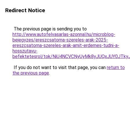
Redirect Notice
The previous page is sending you to
http://www.autofelvasarlas-azonnal.hu/microblog-
bejegyzes/ereszcsatorna-szereles-arak-2025-
ereszcsatorna-szereles-arak-amit-erdemes-tudni-a-
hosszutavu-
befektetesrol/tok/NiU4NCVCNyUyMk8yJUQxJUY0JT
If you do not want to visit that page, you can
return to
the previous page
.