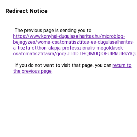
Redirect Notice
The previous page is sending you to
https://www.konyhai-dugulaselharitas.hu/microblog-
bejegyzes/woma-csatornatisztitas-es-dugulaselharitas-
a-tiszta-otthon-alapja-professzionalis-megoldasok-
csatornatisztitasra/god/JTdDTHQlM0QlOEUlRkUl
If you do not want to visit that page, you can
return to
the previous page
.